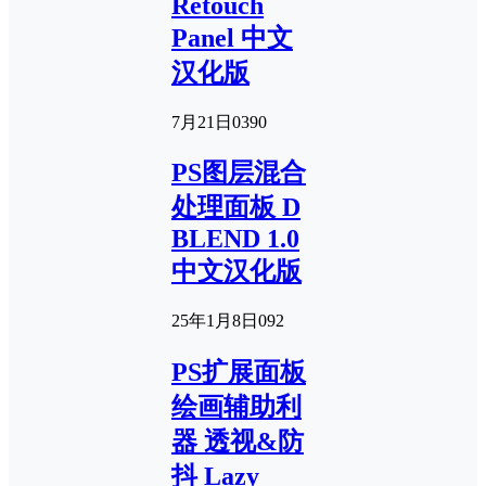
Retouch
Panel 中文
汉化版
7月21日
0
390
PS图层混合
处理面板 D
BLEND 1.0
中文汉化版
25年1月8日
0
92
PS扩展面板
绘画辅助利
器 透视&防
抖 Lazy