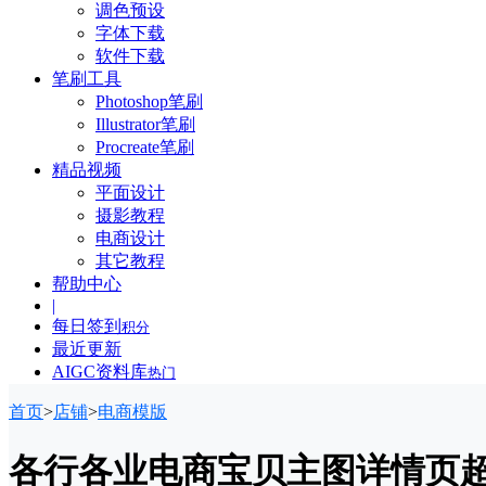
调色预设
字体下载
软件下载
笔刷工具
Photoshop笔刷
Illustrator笔刷
Procreate笔刷
精品视频
平面设计
摄影教程
电商设计
其它教程
帮助中心
|
每日签到
积分
最近更新
AIGC资料库
热门
首页
>
店铺
>
电商模版
各行各业电商宝贝主图详情页