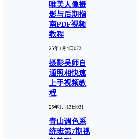
唯美人像摄
影与后期指
南PDF视频
教程
25年1月4日
0
72
摄影吴师自
通照相快速
上手视频教
程
25年1月13日
0
31
青山调色系
统班第7期视