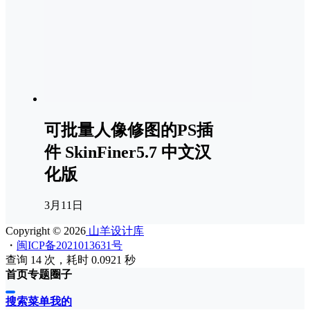
可批量人像修图的PS插
件 SkinFiner5.7 中文汉
化版
3月11日
Copyright © 2026
山羊设计库
・
闽ICP备2021013631号
查询 14 次，耗时 0.0921 秒
首页
专题
圈子
搜索
菜单
我的