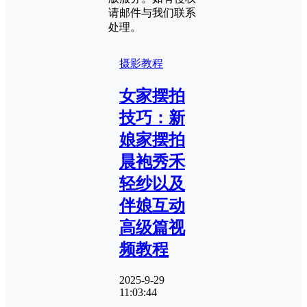
请邮件与我们联系
处理。
摄影教程
女家摆拍
技巧：新
娘家摆拍
晨袍秀禾
轻纱以及
伴娘互动
高级篇视
频教程
2025-9-29
11:03:44