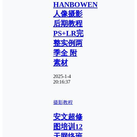
HANBOWEN
人像摄影
后期教程
PS+LR完
整实例两
季全 附
素材
2025-1-4
20:16:37
摄影教程
安文超修
图培训12
天网络班