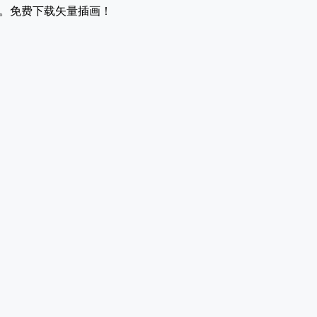
。免费下载矢量插画！