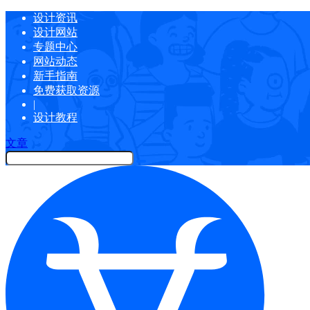
设计资讯
设计网站
专题中心
网站动态
新手指南
免费获取资源
|
设计教程
文章