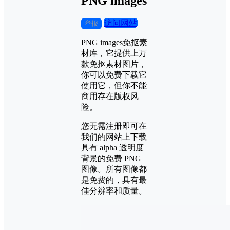
PNG images
访问网站
举报
PNG images免抠素
材库，它提供上万
款免抠素材图片，
你可以免费下载它
使用它，但你不能
商用存在版权风
险。
您无需注册即可在
我们的网站上下载
具有 alpha 透明度
背景的免费 PNG
图像。所有图像都
是免费的，具有最
佳分辨率和质量。