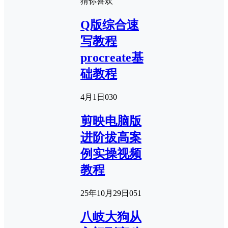
猜你喜欢
Q版综合速
写教程
procreate基
础教程
4月1日
0
30
剪映电脑版
进阶拔高案
例实操视频
教程
25年10月29日
0
51
八岐大狗从