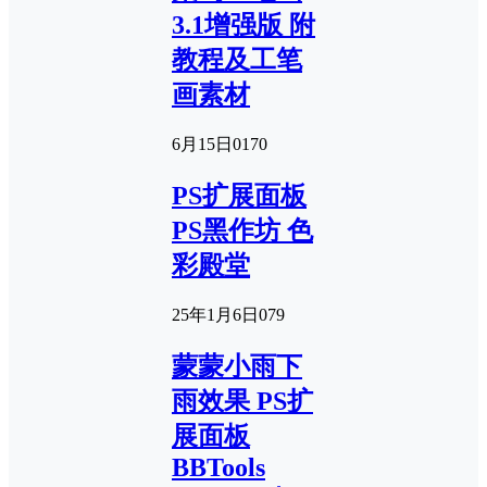
3.1增强版 附
教程及工笔
画素材
6月15日
0
170
PS扩展面板
PS黑作坊 色
彩殿堂
25年1月6日
0
79
蒙蒙小雨下
雨效果 PS扩
展面板
BBTools