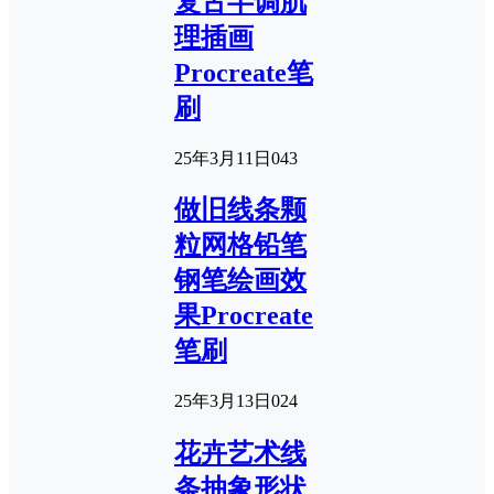
复古半调肌
理插画
Procreate笔
刷
25年3月11日
0
43
做旧线条颗
粒网格铅笔
钢笔绘画效
果Procreate
笔刷
25年3月13日
0
24
花卉艺术线
条抽象形状