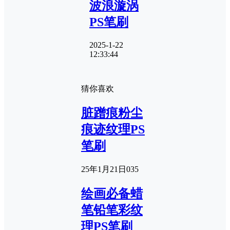
波浪漩涡
PS笔刷
2025-1-22
12:33:44
猜你喜欢
脏蹭痕粉尘
痕迹纹理PS
笔刷
25年1月21日
0
35
绘画必备蜡
笔铅笔彩纹
理PS笔刷