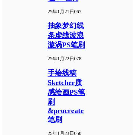
25年1月21日
0
67
抽象梦幻线
条虚线波浪
漩涡PS笔刷
25年1月22日
0
78
手绘线稿
Sketcher质
感绘画PS笔
刷
&procreate
笔刷
25年1月23日
0
50