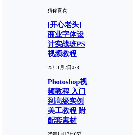
猜你喜欢
[开心老头]
商业字体设
计实战班PS
视频教程
25年1月2日
0
78
Photoshop视
频教程 入门
到高级实例
美工教程 附
配套素材
25年1月12日
0
52