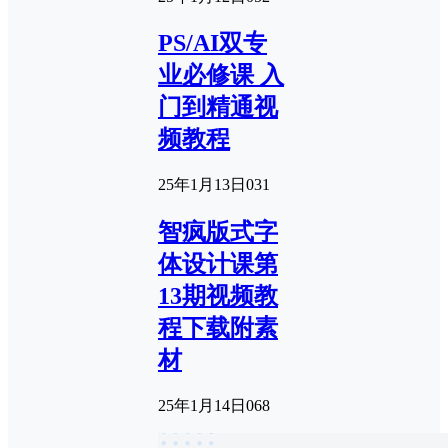
PS/AI双专
业必修课 入
门到精通视
频教程
25年1月13日
0
31
智疯版式字
体设计课第
13期视频教
程下载附素
材
25年1月14日
0
68