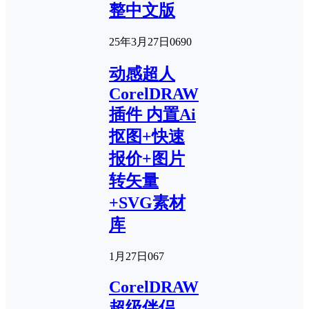
整中文版
25年3月27日
0
690
动感超人
CorelDRAW
插件 内置Ai
抠图+快速
报价+图片
转矢量
+SVG素材
库
1月27日
0
67
CorelDRAW
超级伴侣