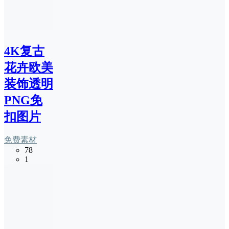
4K复古
花卉欧美
装饰透明
PNG免
扣图片
免费素材
78
1