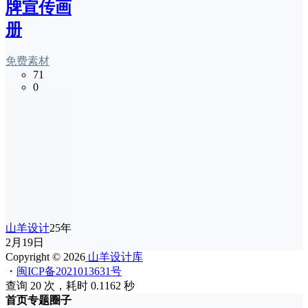
牌宣传画
册
免费素材
71
0
山羊设计
25年
2月19日
Copyright © 2026
山羊设计库
・
闽ICP备2021013631号
查询 20 次，耗时 0.1162 秒
首页
专题
圈子