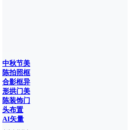
中秋节美
陈拍照框
合影框异
形拱门美
陈装饰门
头布置
AI矢量