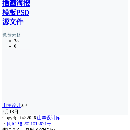
插画海报
模板PSD
源文件
免费素材
38
0
山羊设计
25年
2月18日
Copyright © 2026
山羊设计库
・
闽ICP备2021013631号
查询 9 次，耗时 0.0767 秒