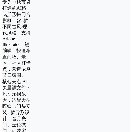
专为中秋节点
打造的AI格
式异形拱门合
影框，含5款
不同古风/现
代风格，支持
Adobe
Illustrator一键
编辑，快速布
置商场、景
区、社区打卡
点，营造浓厚
节日氛围。
核心亮点 AI
矢量源文件：
尺寸无损放
大，适配大型
喷绘与门头安
装 5款异形设
计：含月亮
门、玉兔拱
门、桂花窗