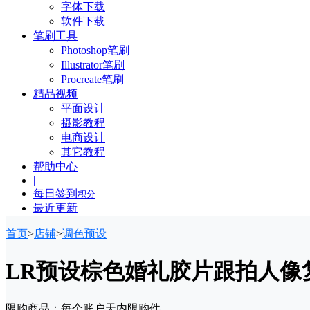
字体下载
软件下载
笔刷工具
Photoshop笔刷
Illustrator笔刷
Procreate笔刷
精品视频
平面设计
摄影教程
电商设计
其它教程
帮助中心
|
每日签到
积分
最近更新
首页
>
店铺
>
调色预设
LR预设棕色婚礼胶片跟拍人像复古
限购商品：每个账户
天内
限购
件