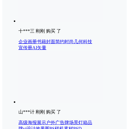
十***三 刚刚 购买 了
企业画册书籍封面简约时尚几何科技
宣传册AI矢量
山***计 刚刚 购买 了
高级海报展示户外广告牌场景灯箱品
牌vi设计效果图PS样机素材PSD