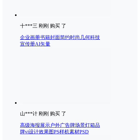
十***三 刚刚 购买 了
企业画册书籍封面简约时尚几何科技
宣传册AI矢量
山***计 刚刚 购买 了
高级海报展示户外广告牌场景灯箱品
牌vi设计效果图PS样机素材PSD