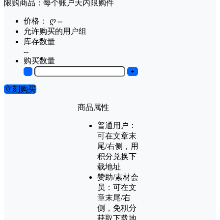
限购商品：每个账户
天内
限购
件
价格：
ღ
--
允许购买的用户组
库存数量
--
购买数量
-
+
立刻购买
商品属性
普通用户：
可在文章末
尾/右侧，用
积分兑换下
载地址
赞助/素材会
员：
可在文
章末尾/右
侧，免积分
获取下载地