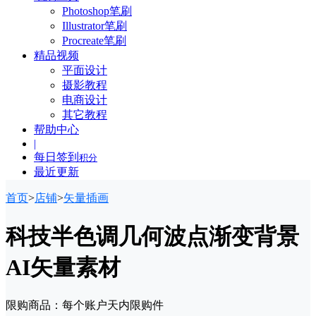
Photoshop笔刷
Illustrator笔刷
Procreate笔刷
精品视频
平面设计
摄影教程
电商设计
其它教程
帮助中心
|
每日签到
积分
最近更新
首页
>
店铺
>
矢量插画
科技半色调几何波点渐变背景
AI矢量素材
限购商品：每个账户
天内
限购
件