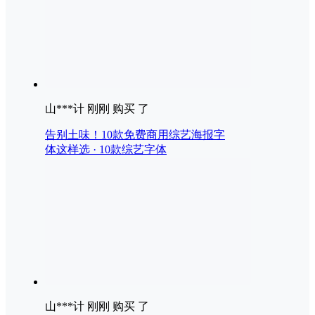
山***计 刚刚 购买 了
告别土味！10款免费商用综艺海报字
体这样选 · 10款综艺字体
山***计 刚刚 购买 了