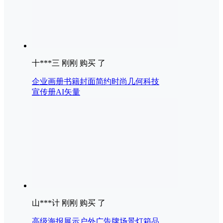
十***三 刚刚 购买 了
企业画册书籍封面简约时尚几何科技
宣传册AI矢量
山***计 刚刚 购买 了
高级海报展示户外广告牌场景灯箱品