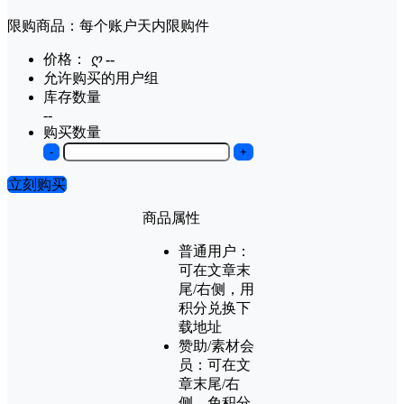
限购商品：每个账户
天内
限购
件
价格：
ღ
--
允许购买的用户组
库存数量
--
购买数量
-
+
立刻购买
商品属性
普通用户：
可在文章末
尾/右侧，用
积分兑换下
载地址
赞助/素材会
员：
可在文
章末尾/右
侧，免积分