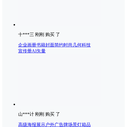
十***三 刚刚 购买 了
企业画册书籍封面简约时尚几何科技
宣传册AI矢量
山***计 刚刚 购买 了
高级海报展示户外广告牌场景灯箱品