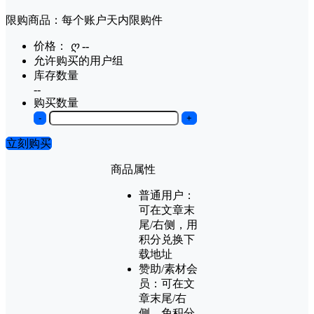
限购商品：每个账户
天内
限购
件
价格：
ღ
--
允许购买的用户组
库存数量
--
购买数量
-
+
立刻购买
商品属性
普通用户：
可在文章末
尾/右侧，用
积分兑换下
载地址
赞助/素材会
员：
可在文
章末尾/右
侧，免积分