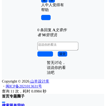
人中
人觉得有
帮助
举报
0 条回复
A
文章作
者
M
管理员
取消回复
提交
暂无讨论，
说说你的看
法吧
Copyright © 2026
山羊设计库
・
闽ICP备2021013631号
查询 11 次，耗时 0.0984 秒
首页
专题
圈子
搜索
菜单
我的