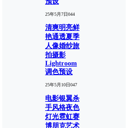
预设
25年5月7日
0
44
清爽明亮鲜
艳通透夏季
人像婚纱旅
拍摄影
Lightroom
调色预设
25年5月10日
0
47
电影银翼杀
手风格夜色
灯光霓虹赛
博朋克艺术