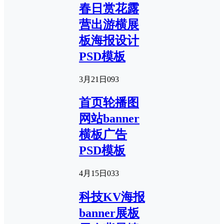
春日赏花露
营出游横展
板海报设计
PSD模板
3月21日
0
93
首页轮播图
网站banner
横板广告
PSD模板
4月15日
0
33
科技KV海报
banner展板