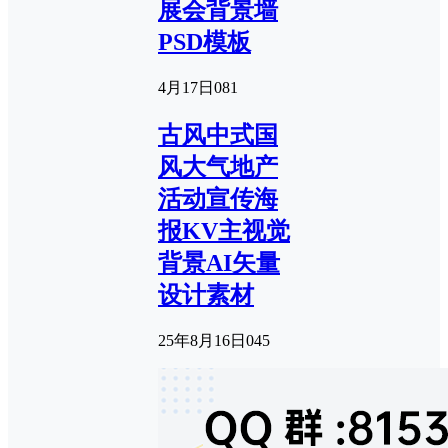
展会背景墙
PSD模板
4月17日
0
81
古风中式国
风大气地产
活动宣传海
报KV主视觉
背景AI矢量
设计素材
25年8月16日
0
45