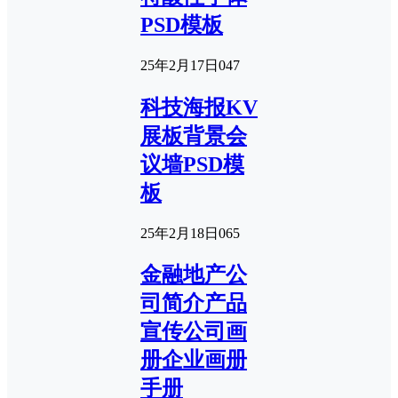
PSD模板
25年2月17日
0
47
科技海报KV
展板背景会
议墙PSD模
板
25年2月18日
0
65
金融地产公
司简介产品
宣传公司画
册企业画册
手册