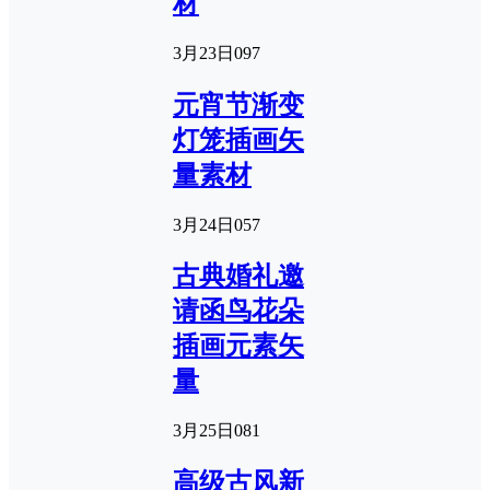
材
3月23日
0
97
元宵节渐变
灯笼插画矢
量素材
3月24日
0
57
古典婚礼邀
请函鸟花朵
插画元素矢
量
3月25日
0
81
高级古风新